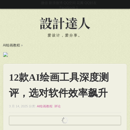
微信
新浪微博
QQ空间
花瓣
QQ好友
Facebook
爱设计，爱分享。
AI绘画教程
»
12款AI绘画工具深度测
评，选对软件效率飙升
3 月 14, 2025
分类:
AI绘画教程
.
评论