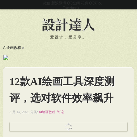
微信
新浪微博
QQ空间
花瓣
QQ好友
Facebook
爱设计，爱分享。
AI绘画教程
»
12款AI绘画工具深度测
评，选对软件效率飙升
3 月 14, 2025
分类:
AI绘画教程
.
评论