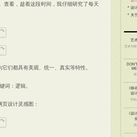
设
、查看，趁着这段时间，我仔细研究了每天
设
关
艺
艺术与审
DON'
为它们都具有美观、统一、真实等特性。
ME
设
关键词：逻辑。
《移动
设
手机
网页设计灵感图：
《设
高