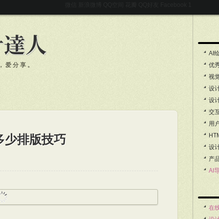
微信
新浪微博
QQ空间
花瓣
QQ好友
Facebook
AI
，爱分享。
优
视
设
设
交
用
HT
多少排版技巧
设
产
AI
在线