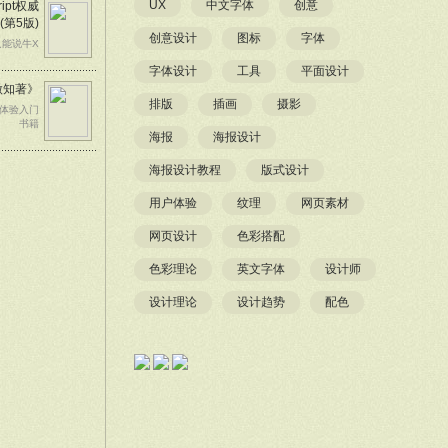
UX
中文字体
创意
ript权威
(第5版)
创意设计
图标
字体
只能说牛X
字体设计
工具
平面设计
微知著》
排版
插画
摄影
户体验入门
书籍
海报
海报设计
海报设计教程
版式设计
用户体验
纹理
网页素材
网页设计
色彩搭配
色彩理论
英文字体
设计师
设计理论
设计趋势
配色