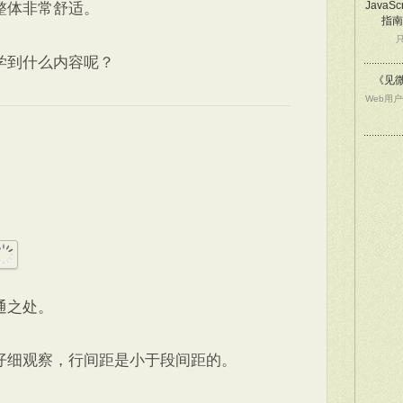
JavaSc
整体非常舒适。
指南
学到什么内容呢？
《见
Web用
通之处。
仔细观察，行间距是小于段间距的。