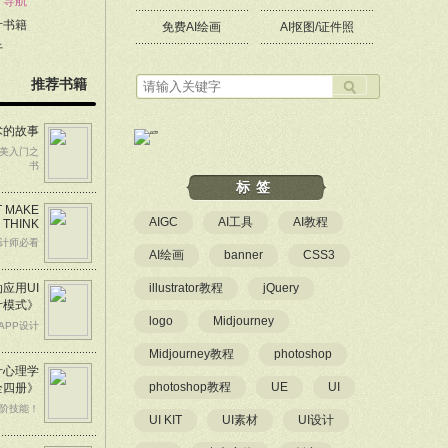
计导航
计书籍
免费AI绘画
AI抠图/证件照
于
推荐书籍
术的故事
美入门之
书
标签
T MAKE
AIGC
AI工具
AI教程
 THINK
计师必看
AI绘画
banner
CSS3
应用UI
illustrator教程
jQuery
计模式》
logo
Midjourney
APP设计
Midjourney教程
photoshop
计心理学
photoshop教程
UE
UI
全四册》
阶技能！
UI KIT
UI素材
UI设计