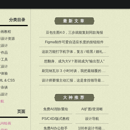
分类目录
最新文章
绘画教程
豆包生图4.0，三步就能复刻同款海报
秀设计资源
Figma制作可爱自适应长度的按钮组件
觉设计
这款万能打字机字体，复古 / 暗黑 / 婚礼设计都能 hold 住 ——Merchant Ledger
计作品
计工具
想翻身、成为大V？那就成为“输出型人”
互设计
刷完纳瓦尔 3 小时对谈，我把最颠覆的 8 个观点整理成笔记，这些思维也适用于设计师
户体验
ML & CSS
设计师要懂主动汇报，这是拿捏领导最好的方式
计杂谈
品设计
大神推荐
导航
免费AI消除/重绘
AI扩图/变清晰
页面
PS/C4D/版式教程
设计导航
AI绘画
免费AI办公助手
100本设计书籍PDF