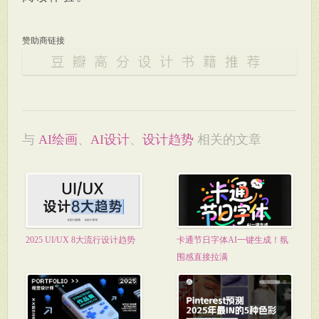
赞助商链接
与
AI绘画
、
AI设计
、
设计趋势
相关的文章
2025 UI/UX 8大流行设计趋势
卡通节日字体AI一键生成！氛
围感直接拉满