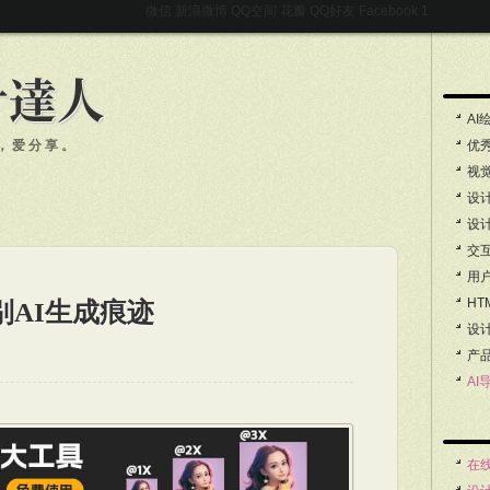
微信
新浪微博
QQ空间
花瓣
QQ好友
Facebook
AI
，爱分享。
优
视
设
设
交
用
HT
别AI生成痕迹
设
产
AI
在线