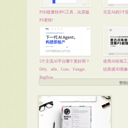
PSD批量转JPG工具，比原版
元宝AI的5个
PS更快!
5个主流AI平台哪个更好用？
使用AI绘画工
Dify、n8n、Coze、Fastgpt、
毡质感3D形
Ragflow
赞助