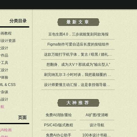
分类目录
最新文章
绘画教程
豆包生图4.0，三步就能复刻同款海报
秀设计资源
Figma制作可爱自适应长度的按钮组件
觉设计
这款万能打字机字体，复古 / 暗黑 / 婚礼设计都能 hold 住 ——Merchant Ledger
计作品
计工具
想翻身、成为大V？那就成为“输出型人”
互设计
刷完纳瓦尔 3 小时对谈，我把最颠覆的 8 个观点整理成笔记，这些思维也适用于设计师
户体验
ML & CSS
设计师要懂主动汇报，这是拿捏领导最好的方式
计杂谈
品设计
大神推荐
导航
免费AI消除/重绘
AI扩图/变清晰
页面
PS/C4D/版式教程
设计导航
AI绘画
免费AI办公助手
100本设计书籍PDF