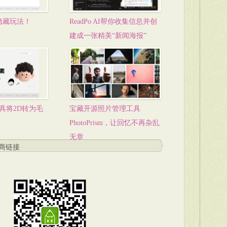
隐藏玩法！
ReadPo AI帮你收集信息并创
建成一张精美“新闻海报”
具将2D转为毛
宝藏开源照片管理工具
象
PhotoPrism，让回忆不再杂乱
无章
商链接