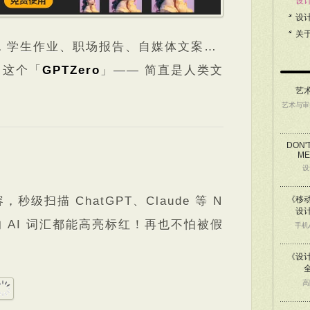
设
设
关
犯了，学生作业、职场报告、自媒体文案…
了这个「
GPTZero
」—— 简直是人类文
艺
艺术与审
DON'
ME
设
，秒级扫描 ChatGPT、Claude 等 N
《移动
设
的 AI 词汇都能高亮标红！再也不怕被假
手机
《设
高