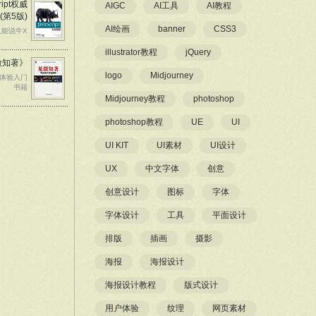
ript权威
AIGC
AI工具
AI教程
(第5版)
AI绘画
banner
CSS3
只能说牛X
illustrator教程
jQuery
微知著》
logo
Midjourney
户体验入门
书籍
Midjourney教程
photoshop
photoshop教程
UE
UI
UI KIT
UI素材
UI设计
UX
中文字体
创意
创意设计
图标
字体
字体设计
工具
平面设计
排版
插画
摄影
海报
海报设计
海报设计教程
版式设计
用户体验
纹理
网页素材