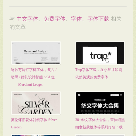
与
中文字体
、
免费字体
、
字体
、
字体下载
相关
的文章
这款万能打字机字体，复古 /
Trap字体下载，在小尺寸印刷
暗黑 / 婚礼设计都能 hold 住
依然美观的免费字体
——Merchant Ledger
英伦怀旧花体衬线字体 Silver
30+华文字体大合集，宋体细黑
Garden
细隶新魏姚体等系列打包下载