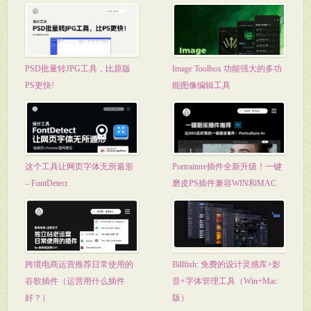
PSD批量转JPG工具，比原版
Image Toolbox 功能强大的多功
PS更快!
能图像编辑工具
这个工具让网页字体无所遁形
Portraiture插件全新升级！一键
– FontDetect
磨皮PS插件兼容WIN和MAC
跨境电商运营推荐日常使用的
Billfish: 免费的设计灵感库+影
谷歌插件（运营用什么插件
音+字体管理工具（Win+Mac
好？）
版）