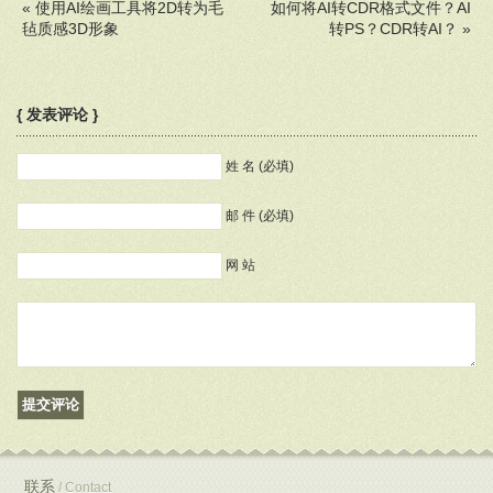
«
使用AI绘画工具将2D转为毛
如何将AI转CDR格式文件？AI
毡质感3D形象
转PS？CDR转AI？
»
{ 发表评论 }
姓 名 (必填)
邮 件 (必填)
网 站
联系
/ Contact