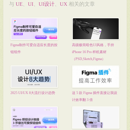
与
UE
、
UI
、
UI设计
、
UX
相关的文章
Figma制作可爱自适应长度的按
高级极简暗色UI风格，手持
钮组件
iPhone 16 Pro 样机素材
（PSD,Sketch,Figma）
2025 UI/UX 8大流行设计趋势
这 5 款 Figma 插件直接让我设
计效率翻 3 倍